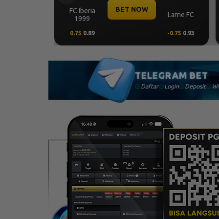
BET NOW
o
Union Saint-
Bodo Glimt
Alave
ano
Gilloise
.95
0.75
0.77
-0.75
-0.95
0.00
0.
TELEGRAM BET
Daftar
Login
Deposit
Wi