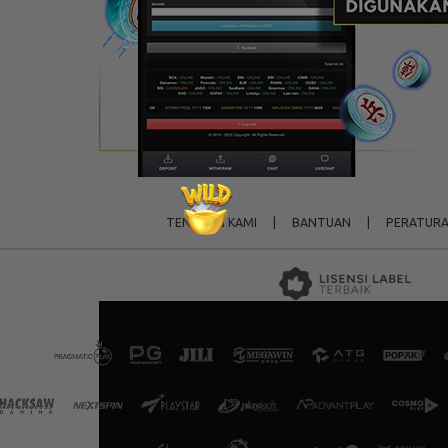
TENTANG KAMI
|
BANTUAN
|
PERATUR