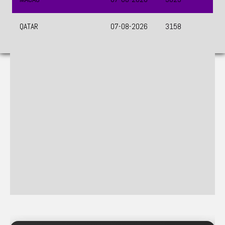
QATAR
07-08-2026
3158