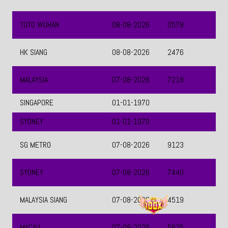
TOTO WUHAN
08-08-2026
0578
HK SIANG
08-08-2026
2476
MALAYSIA
07-08-2026
7218
SINGAPORE
01-01-1970
SYDNEY
01-01-1970
SG METRO
07-08-2026
9123
SYDNEY
07-08-2026
7440
MALAYSIA SIANG
07-08-2026
4519
MACAU
07-08-2026
5825