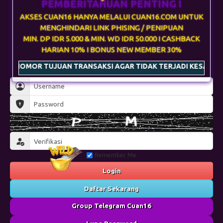
PEMBERITAHUAN PENTING !
AKSES CUAN16 HANYA MELALUI CUAN16.COM UNTUK
MENGHINDARI LINK PHISING / PENIPUAN
MIN. DP IDR 5.000 & MIN. WD IDR 50.000 I CASHBACK
HARIAN 10% I BONUS NEW MEMBER 30%
ALI NOMOR TUJUAN TRANSAKSI AGAR TIDAK TERJADI KESALAHA
Remember Me
Login
Daftar Sekarang
Group Telegram Cuan16