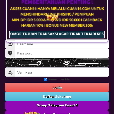
PEMBERITAHUAN PENTING !
AKSES CUAN16 HANYA MELALUI CUAN16.COM UNTUK
MENGHINDARI LINK PHISING / PENIPUAN
MIN. DP IDR 5.000 & MIN. WD IDR 50.000 I CASHBACK
HARIAN 10% I BONUS NEW MEMBER 30%
LI NOMOR TUJUAN TRANSAKSI AGAR TIDAK TERJADI KESALAHAN
Remember Me
Login
Daftar Sekarang
Group Telegram Cuan16