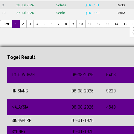
9
28 Jul 2026
Selasa
QTR - 131
6533
10
27 Jul 2026
Senin
QTR - 130
9782
First
1
2
3
4
5
6
7
8
9
10
11
12
13
14
15
(
)
Togel Result
TOTO WUHAN
06-08-2026
6403
HK SIANG
06-08-2026
9220
MALAYSIA
06-08-2026
4549
SINGAPORE
01-01-1970
SYDNEY
01-01-1970