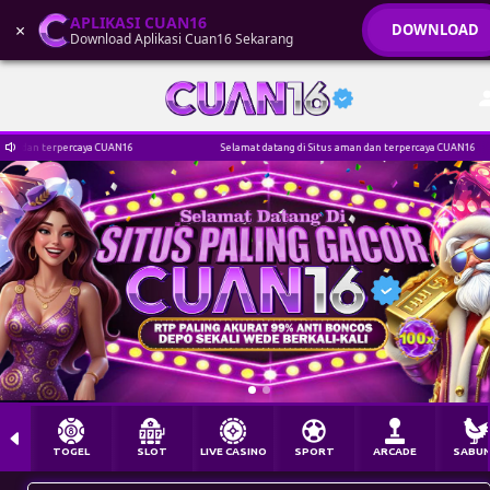
APLIKASI CUAN16
×
DOWNLOAD
Download Aplikasi Cuan16 Sekarang
dan terpercaya CUAN16
Selamat datang di Situs aman dan terpercaya CUAN16
TOGEL
SLOT
LIVE CASINO
SPORT
ARCADE
SABU