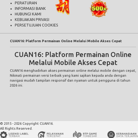
PERATURAN
INFORMASI BANK
HUBUNGI KAMI
KEBIJAKAN PRIVASI
PERSETUJUAN COOKIES
CUAN16: Platform Permainan Online Melalui Mobile Akses Cepat
CUAN16: Platform Permainan Online
Melalui Mobile Akses Cepat
CUAN16
menghadirkan akses permainan online melalui mobile dengan cepat,
Nikmati permainan versi terbaik yang kami sajikan kepada anda dengan
navigasi mudah tampilan responsif dan nyaman untuk pengguna di tahun
2026 ini.
© 2015 - 2026 Copyright CUAN16.
All Rights Reserved.