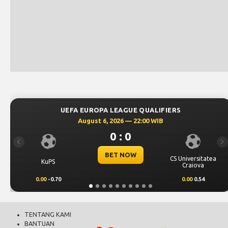
PA LEAGUE QUALIFIERS
UEFA EUROPA
 6, 2026 — 22:00 WIB
August 7
0 : 0
Previous
Ne
BET NOW
CS Universitatea
Red Bull Salzburg
Craiova
0.00
0.54
0.75
0.59
TENTANG KAMI
BANTUAN