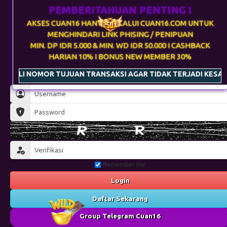
PEMBERITAHUAN PENTING !
AKSES CUAN16 HANYA MELALUI CUAN16.COM UNTUK
MENGHINDARI LINK PHISING / PENIPUAN
MIN. DP IDR 5.000 & MIN. WD IDR 50.000 I CASHBACK
HARIAN 10% I BONUS NEW MEMBER 30%
EMBALI NOMOR TUJUAN TRANSAKSI AGAR TIDAK TERJADI KESAL
Remember Me
Login
Daftar Sekarang
Group Telegram Cuan16