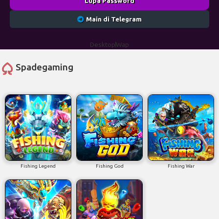
Lupa Password
Main di Telegram
Desktop
Wap
Spadegaming
Fishing Legend
Fishing God
Fishing War