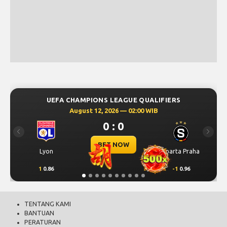
LEAGUE QUALIFIERS
UEFA CHAMPIONS LEAGU
26 — 02:00 WIB
August 12, 2026 — 0
: 0
0 : 0
Previous
Next
 NOW
BET NOW
Sparta Praha
SK Sturm Graz
-1
0.96
-0.5
0.95
TENTANG KAMI
BANTUAN
PERATURAN