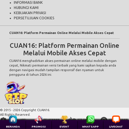
INFORMASI BANK
HUBUNGI KAMI
KEBIJAKAN PRIVASI
PERSETUJUAN COOKIES
CUAN16: Platform Permainan Online Melalui Mobile Akses Cepat
CUAN16: Platform Permainan Online
Melalui Mobile Akses Cepat
CUAN16
menghadirkan akses permainan online melalui mobile dengan
cepat, Nikmati permainan versi terbaik yang kami sajikan kepada anda
dengan navigasi mudah tampilan responsif dan nyaman untuk
pengguna di tahun 2026 ini.
© 2015 - 2026 Copyright CUAN16.
All Rights Reserved.
BERANDA
PROMOSI
EVENT
WHATSAPP
LIVECHAT
LAPOR PUSAT